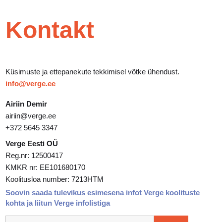
Kontakt
Küsimuste ja ettepanekute tekkimisel võtke ühendust.
info@verge.ee
Airiin Demir
airiin@verge.ee
+372 5645 3347
Verge Eesti OÜ
Reg.nr: 12500417
KMKR nr: EE101680170
Koolitusloa number: 7213HTM
Soovin saada tulevikus esimesena infot Verge koolituste
kohta ja liitun Verge infolistiga