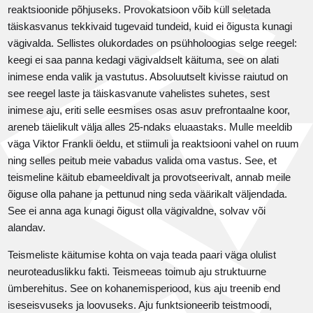
reaktsioonide põhjuseks. Provokatsioon võib küll seletada
täiskasvanus tekkivaid tugevaid tundeid, kuid ei õigusta kunagi
vägivalda. Sellistes olukordades on psühholoogias selge reegel:
keegi ei saa panna kedagi vägivaldselt käituma, see on alati
inimese enda valik ja vastutus. Absoluutselt kivisse raiutud on
see reegel laste ja täiskasvanute vahelistes suhetes, sest
inimese aju, eriti selle eesmises osas asuv prefrontaalne koor,
areneb täielikult välja alles 25-ndaks eluaastaks. Mulle meeldib
väga Viktor Frankli öeldu, et stiimuli ja reaktsiooni vahel on ruum
ning selles peitub meie vabadus valida oma vastus. See, et
teismeline käitub ebameeldivalt ja provotseerivalt, annab meile
õiguse olla pahane ja pettunud ning seda väärikalt väljendada.
See ei anna aga kunagi õigust olla vägivaldne, solvav või
alandav.
Teismeliste käitumise kohta on vaja teada paari väga olulist
neuroteaduslikku fakti. Teismeeas toimub aju struktuurne
ümberehitus. See on kohanemisperiood, kus aju treenib end
iseseisvuseks ja loovuseks. Aju funktsioneerib teistmoodi,