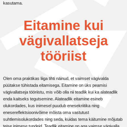
kasutama.
Eitamine kui
vägivallatseja
tööriist
Olen oma praktikas liiga tihti näinud, et vaimset vägivalda
püütakse tühistada eitamisega. Eitamine on üks peamisi
vägivallatseja tööriistu, mis võib olla nii teadlik kui ka alateadlik
enda kaitseks tegutsemine. Alateadlik eitamine esineb
olukordades, kus inimesel puudub enesekriitika ning
enesereflektsioonivõime mõista oma vastutust
suhtlemisolukordades ning seda, kuidas tema käitumine mõjutab
teise inimese tundeid. Teadlik eitamine on aga vaimse vägivalla