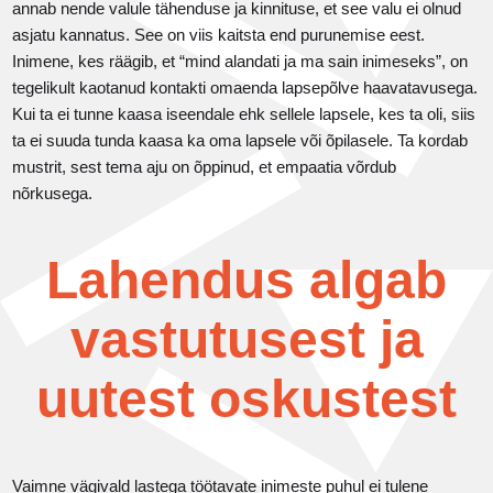
annab nende valule tähenduse ja kinnituse, et see valu ei olnud
asjatu kannatus. See on viis kaitsta end purunemise eest.
Inimene, kes räägib, et “mind alandati ja ma sain inimeseks”, on
tegelikult kaotanud kontakti omaenda lapsepõlve haavatavusega.
Kui ta ei tunne kaasa iseendale ehk sellele lapsele, kes ta oli, siis
ta ei suuda tunda kaasa ka oma lapsele või õpilasele. Ta kordab
mustrit, sest tema aju on õppinud, et empaatia võrdub
nõrkusega.
Lahendus algab
vastutusest ja
uutest oskustest
Vaimne vägivald lastega töötavate inimeste puhul ei tulene