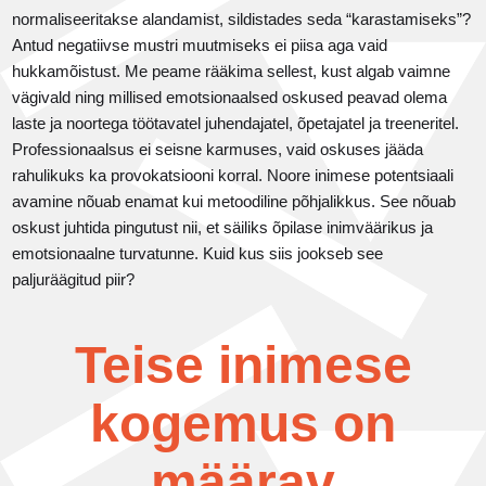
normaliseeritakse alandamist, sildistades seda “karastamiseks”?
Antud negatiivse mustri muutmiseks ei piisa aga vaid
hukkamõistust. Me peame rääkima sellest, kust algab vaimne
vägivald ning millised emotsionaalsed oskused peavad olema
laste ja noortega töötavatel juhendajatel, õpetajatel ja treeneritel.
Professionaalsus ei seisne karmuses, vaid oskuses jääda
rahulikuks ka provokatsiooni korral. Noore inimese potentsiaali
avamine nõuab enamat kui metoodiline põhjalikkus. See nõuab
oskust juhtida pingutust nii, et säiliks õpilase inimväärikus ja
emotsionaalne turvatunne. Kuid kus siis jookseb see
paljuräägitud piir?
Teise inimese
kogemus on
määrav