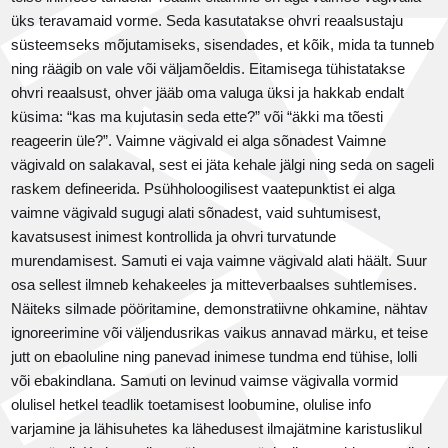
üks teravamaid vorme. Seda kasutatakse ohvri reaalsustaju
süsteemseks mõjutamiseks, sisendades, et kõik, mida ta tunneb
ning räägib on vale või väljamõeldis. Eitamisega tühistatakse
ohvri reaalsust, ohver jääb oma valuga üksi ja hakkab endalt
küsima: “kas ma kujutasin seda ette?” või “äkki ma tõesti
reageerin üle?”. Vaimne vägivald ei alga sõnadest Vaimne
vägivald on salakaval, sest ei jäta kehale jälgi ning seda on sageli
raskem defineerida. Psühholoogilisest vaatepunktist ei alga
vaimne vägivald sugugi alati sõnadest, vaid suhtumisest,
kavatsusest inimest kontrollida ja ohvri turvatunde
murendamisest. Samuti ei vaja vaimne vägivald alati häält. Suur
osa sellest ilmneb kehakeeles ja mitteverbaalses suhtlemises.
Näiteks silmade pööritamine, demonstratiivne ohkamine, nähtav
ignoreerimine või väljendusrikas vaikus annavad märku, et teise
jutt on ebaoluline ning panevad inimese tundma end tühise, lolli
või ebakindlana. Samuti on levinud vaimse vägivalla vormid
olulisel hetkel teadlik toetamisest loobumine, olulise info
varjamine ja lähisuhetes ka lähedusest ilmajätmine karistuslikul