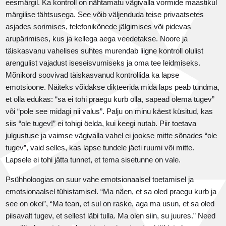
eesmärgil. Ka kontroll on nähtamatu vägivalla vormide maastikul
märgilise tähtsusega. See võib väljenduda teise privaatsetes
asjades sorimises, telefonikõnede jälgimises või pidevas
arupärimises, kus ja kellega aega veedetakse. Noore ja
täiskasvanu vahelises suhtes murendab liigne kontroll olulist
arengulist vajadust iseseisvumiseks ja oma tee leidmiseks.
Mõnikord soovivad täiskasvanud kontrollida ka lapse
emotsioone. Näiteks võidakse dikteerida mida laps peab tundma,
et olla edukas: “sa ei tohi praegu kurb olla, sapead olema tugev”
või “pole see midagi nii valus”. Palju on minu käest küsitud, kas
siis “ole tugev!” ei tohigi öelda, kui keegi nutab. Piir toetava
julgustuse ja vaimse vägivalla vahel ei jookse mitte sõnades “ole
tugev”, vaid selles, kas lapse tundele jäeti ruumi või mitte.
Lapsele ei tohi jätta tunnet, et tema sisetunne on vale.
Psühholoogias on suur vahe emotsionaalsel toetamisel ja
emotsionaalsel tühistamisel. “Ma näen, et sa oled praegu kurb ja
see on okei”, “Ma tean, et sul on raske, aga ma usun, et sa oled
piisavalt tugev, et sellest läbi tulla. Ma olen siin, su juures.” Need