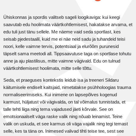
Ühiskonnas ja spordis valitseb sageli loogikaviga: kui keegi
saavutab edu hoolimata väärtkohtlemisest, hakatakse arvama, et
edu tuli just tänu sellele. Me näeme vaid seda sportlast, kes
seisab pjedestaalil, kuid me ei näe neid sadu ja tuhandeid teisi
noori, kelle vaimne tervis, potentsiaal ja elurõõm purunesid
täpselt sama meetodi all. Tippsaavutuse taga on sportlase tohutu
anne ja aju plastilisus, mitte vaimne vägivald. Edu on tulnud
väärtkohtlemisest hoolimata, mitte selle tõttu.
Seda, et praeguses kontekstis leidub isa ja treeneri Sildaru
käitumisele endiselt kaitsjaid, nimetatakse psühholoogias trauma
normaliseerimiseks. Kui inimene on lapsepõlves kogenud
karmust, hüljatust või vägivalda, on tal võimalus tunnistada, et
talle tehti liiga ning tema vajadused jäeti kõrvale. See on
emotsionaalselt väga raske valik ning nõuab leinamist. Teine
valik on uskuda, et see karmus oli väga vajalik ning tegi temast
selle, kes ta täna on. Inimesed valivad tihti teise tee, sest see