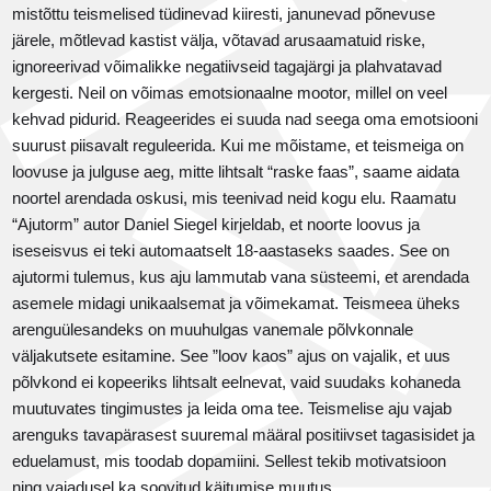
mistõttu teismelised tüdinevad kiiresti, janunevad põnevuse
järele, mõtlevad kastist välja, võtavad arusaamatuid riske,
ignoreerivad võimalikke negatiivseid tagajärgi ja plahvatavad
kergesti. Neil on võimas emotsionaalne mootor, millel on veel
kehvad pidurid. Reageerides ei suuda nad seega oma emotsiooni
suurust piisavalt reguleerida. Kui me mõistame, et teismeiga on
loovuse ja julguse aeg, mitte lihtsalt “raske faas”, saame aidata
noortel arendada oskusi, mis teenivad neid kogu elu. Raamatu
“Ajutorm” autor Daniel Siegel kirjeldab, et noorte loovus ja
iseseisvus ei teki automaatselt 18-aastaseks saades. See on
ajutormi tulemus, kus aju lammutab vana süsteemi, et arendada
asemele midagi unikaalsemat ja võimekamat. Teismeea üheks
arenguülesandeks on muuhulgas vanemale põlvkonnale
väljakutsete esitamine. See ”loov kaos” ajus on vajalik, et uus
põlvkond ei kopeeriks lihtsalt eelnevat, vaid suudaks kohaneda
muutuvates tingimustes ja leida oma tee. Teismelise aju vajab
arenguks tavapärasest suuremal määral positiivset tagasisidet ja
eduelamust, mis toodab dopamiini. Sellest tekib motivatsioon
ning vajadusel ka soovitud käitumise muutus.