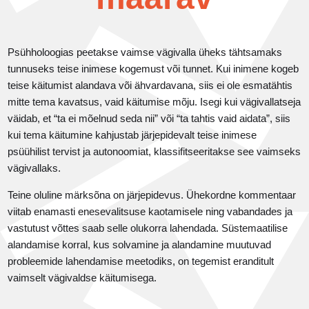
Psühholoogias peetakse vaimse vägivalla üheks tähtsamaks
tunnuseks teise inimese kogemust või tunnet. Kui inimene kogeb
teise käitumist alandava või ähvardavana, siis ei ole esmatähtis
mitte tema kavatsus, vaid käitumise mõju. Isegi kui vägivallatseja
väidab, et “ta ei mõelnud seda nii” või “ta tahtis vaid aidata”, siis
kui tema käitumine kahjustab järjepidevalt teise inimese
psüühilist tervist ja autonoomiat, klassifitseeritakse see vaimseks
vägivallaks.
Teine oluline märksõna on järjepidevus. Ühekordne kommentaar
viitab enamasti enesevalitsuse kaotamisele ning vabandades ja
vastutust võttes saab selle olukorra lahendada. Süstemaatilise
alandamise korral, kus solvamine ja alandamine muutuvad
probleemide lahendamise meetodiks, on tegemist eranditult
vaimselt vägivaldse käitumisega.