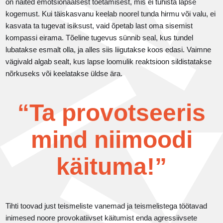
on näited emotsionaalsest toetamisest, mis ei tühista lapse
kogemust. Kui täiskasvanu keelab noorel tunda hirmu või valu, ei
kasvata ta tugevat isiksust, vaid õpetab last oma sisemist
kompassi eirama. Tõeline tugevus sünnib seal, kus tundel
lubatakse esmalt olla, ja alles siis liigutakse koos edasi. Vaimne
vägivald algab sealt, kus lapse loomulik reaktsioon sildistatakse
nõrkuseks või keelatakse üldse ära.
“Ta provotseeris
mind niimoodi
käituma!”
Tihti toovad just teismeliste vanemad ja teismelistega töötavad
inimesed noore provokatiivset käitumist enda agressiivsete