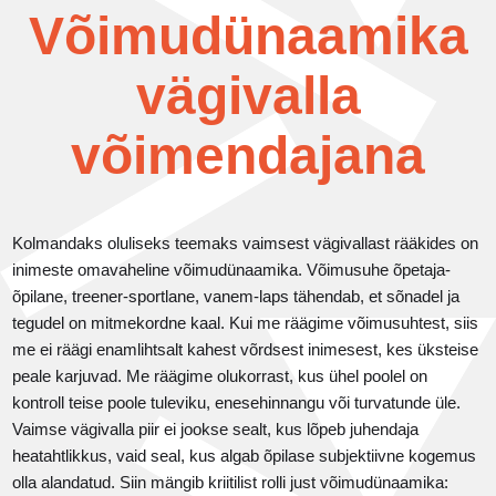
Võimudünaamika
vägivalla
võimendajana
Kolmandaks oluliseks teemaks vaimsest vägivallast rääkides on
inimeste omavaheline võimudünaamika. Võimusuhe õpetaja-
õpilane, treener-sportlane, vanem-laps tähendab, et sõnadel ja
tegudel on mitmekordne kaal. Kui me räägime võimusuhtest, siis
me ei räägi enamlihtsalt kahest võrdsest inimesest, kes üksteise
peale karjuvad. Me räägime olukorrast, kus ühel poolel on
kontroll teise poole tuleviku, enesehinnangu või turvatunde üle.
Vaimse vägivalla piir ei jookse sealt, kus lõpeb juhendaja
heatahtlikkus, vaid seal, kus algab õpilase subjektiivne kogemus
olla alandatud. Siin mängib kriitilist rolli just võimudünaamika: