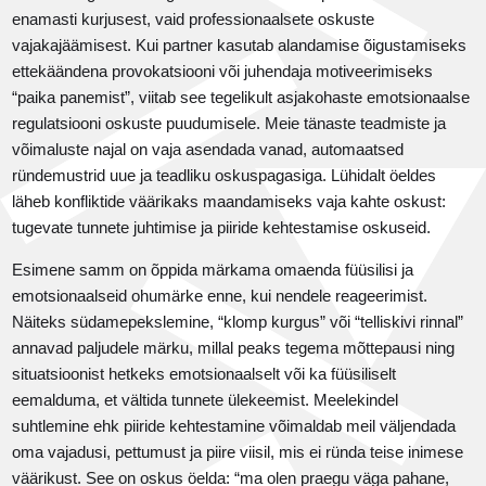
enamasti kurjusest, vaid professionaalsete oskuste
vajakajäämisest. Kui partner kasutab alandamise õigustamiseks
ettekäändena provokatsiooni või juhendaja motiveerimiseks
“paika panemist”, viitab see tegelikult asjakohaste emotsionaalse
regulatsiooni oskuste puudumisele. Meie tänaste teadmiste ja
võimaluste najal on vaja asendada vanad, automaatsed
ründemustrid uue ja teadliku oskuspagasiga. Lühidalt öeldes
läheb konfliktide väärikaks maandamiseks vaja kahte oskust:
tugevate tunnete juhtimise ja piiride kehtestamise oskuseid.
Esimene samm on õppida märkama omaenda füüsilisi ja
emotsionaalseid ohumärke enne, kui nendele reageerimist.
Näiteks südamepekslemine, “klomp kurgus” või “telliskivi rinnal”
annavad paljudele märku, millal peaks tegema mõttepausi ning
situatsioonist hetkeks emotsionaalselt või ka füüsiliselt
eemalduma, et vältida tunnete ülekeemist. Meelekindel
suhtlemine ehk piiride kehtestamine võimaldab meil väljendada
oma vajadusi, pettumust ja piire viisil, mis ei ründa teise inimese
väärikust. See on oskus öelda: “ma olen praegu väga pahane,