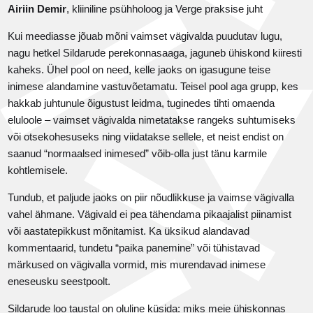
Airiin Demir
, kliiniline psühholoog ja Verge praksise juht
Kui meediasse jõuab mõni vaimset vägivalda puudutav lugu,
nagu hetkel Sildarude perekonnasaaga, jaguneb ühiskond kiiresti
kaheks. Ühel pool on need, kelle jaoks on igasugune teise
inimese alandamine vastuvõetamatu. Teisel pool aga grupp, kes
hakkab juhtunule õigustust leidma, tuginedes tihti omaenda
eluloole – vaimset vägivalda nimetatakse rangeks suhtumiseks
või otsekohesuseks ning viidatakse sellele, et neist endist on
saanud “normaalsed inimesed” võib-olla just tänu karmile
kohtlemisele.
Tundub, et paljude jaoks on piir nõudlikkuse ja vaimse vägivalla
vahel ähmane. Vägivald ei pea tähendama pikaajalist piinamist
või aastatepikkust mõnitamist. Ka üksikud alandavad
kommentaarid, tundetu “paika panemine” või tühistavad
märkused on vägivalla vormid, mis murendavad inimese
eneseusku seestpoolt.
Sildarude loo taustal on oluline küsida: miks meie ühiskonnas