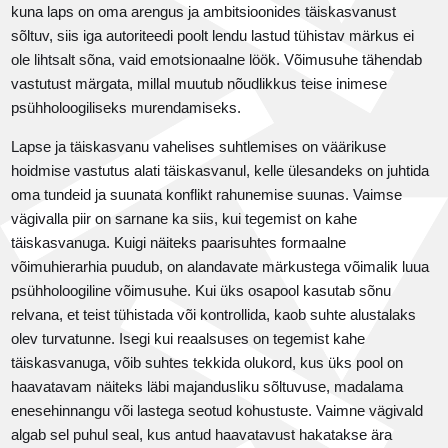
kuna laps on oma arengus ja ambitsioonides täiskasvanust
sõltuv, siis iga autoriteedi poolt lendu lastud tühistav märkus ei
ole lihtsalt sõna, vaid emotsionaalne löök. Võimusuhe tähendab
vastutust märgata, millal muutub nõudlikkus teise inimese
psühholoogiliseks murendamiseks.
Lapse ja täiskasvanu vahelises suhtlemises on väärikuse
hoidmise vastutus alati täiskasvanul, kelle ülesandeks on juhtida
oma tundeid ja suunata konflikt rahunemise suunas. Vaimse
vägivalla piir on sarnane ka siis, kui tegemist on kahe
täiskasvanuga. Kuigi näiteks paarisuhtes formaalne
võimuhierarhia puudub, on alandavate märkustega võimalik luua
psühholoogiline võimusuhe. Kui üks osapool kasutab sõnu
relvana, et teist tühistada või kontrollida, kaob suhte alustalaks
olev turvatunne. Isegi kui reaalsuses on tegemist kahe
täiskasvanuga, võib suhtes tekkida olukord, kus üks pool on
haavatavam näiteks läbi majandusliku sõltuvuse, madalama
enesehinnangu või lastega seotud kohustuste. Vaimne vägivald
algab sel puhul seal, kus antud haavatavust hakatakse ära