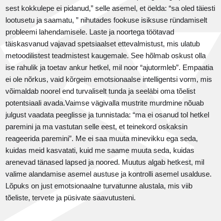
sest kokkulepe ei pidanud,” selle asemel, et öelda: “sa oled täiesti
lootusetu ja saamatu, ” nihutades fookuse isiksuse ründamiselt
probleemi lahendamisele. Laste ja noortega töötavad
täiskasvanud vajavad spetsiaalset ettevalmistust, mis ulatub
metoodilistest teadmistest kaugemale. See hõlmab oskust olla
ise rahulik ja toetav ankur hetkel, mil noor “ajutormleb”. Empaatia
ei ole nõrkus, vaid kõrgeim emotsionaalse intelligentsi vorm, mis
võimaldab noorel end turvaliselt tunda ja seeläbi oma tõelist
potentsiaali avada.Vaimse vägivalla mustrite murdmine nõuab
julgust vaadata peeglisse ja tunnistada: “ma ei osanud tol hetkel
paremini ja ma vastutan selle eest, et teinekord oskaksin
reageerida paremini”. Me ei saa muuta minevikku ega seda,
kuidas meid kasvatati, kuid me saame muuta seda, kuidas
arenevad tänased lapsed ja noored. Muutus algab hetkest, mil
valime alandamise asemel austuse ja kontrolli asemel usalduse.
Lõpuks on just emotsionaalne turvatunne alustala, mis viib
tõeliste, tervete ja püsivate saavutusteni.