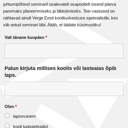
juhtumipõhisel seminaril osalevatelt osapooltelt sisend päeva
paremaks planeerimiseks ja läbiviimiseks. Teie vastused on
nähtavad ainult Verge Eesti koolituskeskuse spetsialistile, kes
viib antud seminari läbi. Aitäh, et täidate küsimustiku!
Vali tänane kuupäev
*
Palun kirjuta millises koolis või lasteaias õpib
laps.
Olen
*
lapsevanem
kooli tugispetsialist