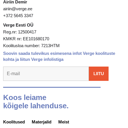
Airiin Demir
airiin@verge.ee
+372 5645 3347
Verge Eesti OÜ
Reg.nr: 12500417
KMKR nr: EE101680170
Koolitusloa number: 7213HTM
Soovin saada tulevikus esimesena infot Verge koolituste
kohta ja liitun Verge infolistiga
Koos leiame
kõigele lahenduse.
Koolitused
Materjalid
Meist